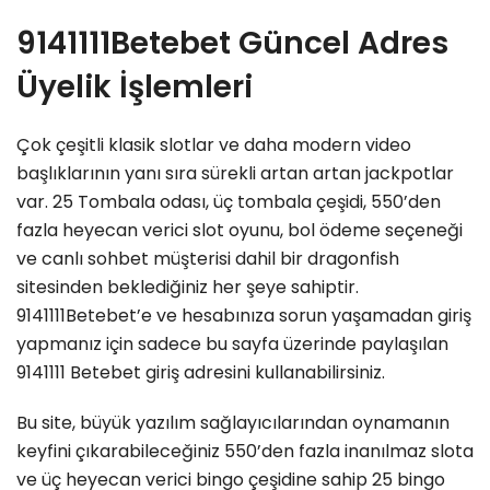
9141111Betebet Güncel Adres
Üyelik İşlemleri
Çok çeşitli klasik slotlar ve daha modern video
başlıklarının yanı sıra sürekli artan artan jackpotlar
var. 25 Tombala odası, üç tombala çeşidi, 550’den
fazla heyecan verici slot oyunu, bol ödeme seçeneği
ve canlı sohbet müşterisi dahil bir dragonfish
sitesinden beklediğiniz her şeye sahiptir.
9141111Betebet’e ve hesabınıza sorun yaşamadan giriş
yapmanız için sadece bu sayfa üzerinde paylaşılan
9141111 Betebet giriş adresini kullanabilirsiniz.
Bu site, büyük yazılım sağlayıcılarından oynamanın
keyfini çıkarabileceğiniz 550’den fazla inanılmaz slota
ve üç heyecan verici bingo çeşidine sahip 25 bingo