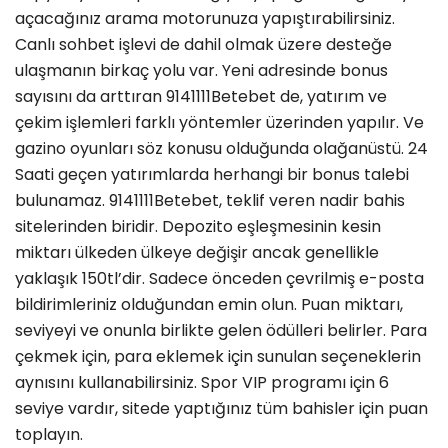
açacağınız arama motorunuza yapıştırabilirsiniz.
Canlı sohbet işlevi de dahil olmak üzere desteğe
ulaşmanın birkaç yolu var. Yeni adresinde bonus
sayısını da arttıran 9141111Betebet de, yatırım ve
çekim işlemleri farklı yöntemler üzerinden yapılır. Ve
gazino oyunları söz konusu olduğunda olağanüstü. 24
Saati geçen yatırımlarda herhangi bir bonus talebi
bulunamaz. 9141111Betebet, teklif veren nadir bahis
sitelerinden biridir. Depozito eşleşmesinin kesin
miktarı ülkeden ülkeye değişir ancak genellikle
yaklaşık 150tl’dir. Sadece önceden çevrilmiş e-posta
bildirimleriniz olduğundan emin olun. Puan miktarı,
seviyeyi ve onunla birlikte gelen ödülleri belirler. Para
çekmek için, para eklemek için sunulan seçeneklerin
aynısını kullanabilirsiniz. Spor VIP programı için 6
seviye vardır, sitede yaptığınız tüm bahisler için puan
toplayın.