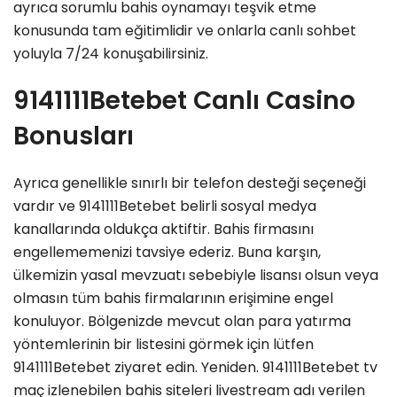
ayrıca sorumlu bahis oynamayı teşvik etme
konusunda tam eğitimlidir ve onlarla canlı sohbet
yoluyla 7/24 konuşabilirsiniz.
9141111Betebet Canlı Casino
Bonusları
Ayrıca genellikle sınırlı bir telefon desteği seçeneği
vardır ve 9141111Betebet belirli sosyal medya
kanallarında oldukça aktiftir. Bahis firmasını
engellememenizi tavsiye ederiz. Buna karşın,
ülkemizin yasal mevzuatı sebebiyle lisansı olsun veya
olmasın tüm bahis firmalarının erişimine engel
konuluyor. Bölgenizde mevcut olan para yatırma
yöntemlerinin bir listesini görmek için lütfen
9141111Betebet ziyaret edin. Yeniden. 9141111Betebet tv
maç izlenebilen bahis siteleri livestream adı verilen