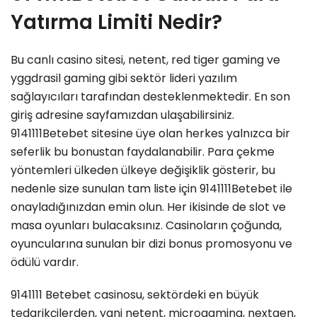
Yatırma Limiti Nedir?
Bu canlı casino sitesi, netent, red tiger gaming ve
yggdrasil gaming gibi sektör lideri yazılım
sağlayıcıları tarafından desteklenmektedir. En son
giriş adresine sayfamızdan ulaşabilirsiniz.
9141111Betebet sitesine üye olan herkes yalnızca bir
seferlik bu bonustan faydalanabilir. Para çekme
yöntemleri ülkeden ülkeye değişiklik gösterir, bu
nedenle size sunulan tam liste için 9141111Betebet ile
onayladığınızdan emin olun. Her ikisinde de slot ve
masa oyunları bulacaksınız. Casinoların çoğunda,
oyuncularına sunulan bir dizi bonus promosyonu ve
ödülü vardır.
9141111 Betebet casinosu, sektördeki en büyük
tedarikçilerden, yani netent, microgaming, nextgen,