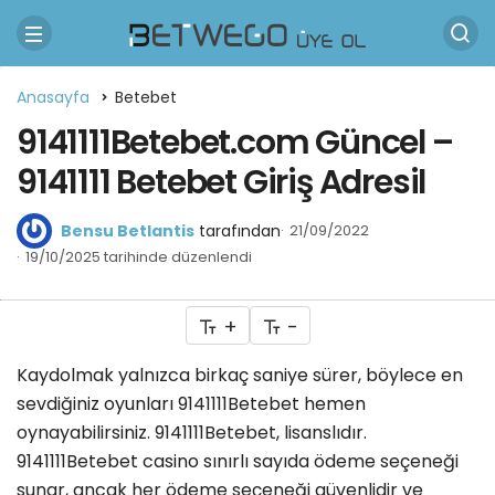
Anasayfa
Betebet
9141111Betebet.com Güncel –
9141111 Betebet Giriş Adresil
Bensu Betlantis
tarafından
21/09/2022
19/10/2025 tarihinde düzenlendi
+
-
Kaydolmak yalnızca birkaç saniye sürer, böylece en
sevdiğiniz oyunları 9141111Betebet hemen
oynayabilirsiniz. 9141111Betebet, lisanslıdır.
9141111Betebet casino sınırlı sayıda ödeme seçeneği
sunar, ancak her ödeme seçeneği güvenlidir ve