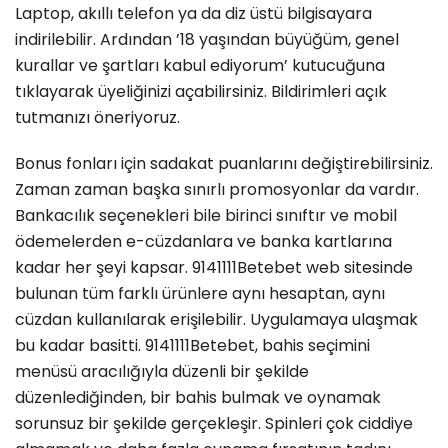
Laptop, akıllı telefon ya da diz üstü bilgisayara
indirilebilir. Ardından ’18 yaşından büyüğüm, genel
kurallar ve şartları kabul ediyorum’ kutucuğuna
tıklayarak üyeliğinizi açabilirsiniz. Bildirimleri açık
tutmanızı öneriyoruz.
Bonus fonları için sadakat puanlarını değiştirebilirsiniz.
Zaman zaman başka sınırlı promosyonlar da vardır.
Bankacılık seçenekleri bile birinci sınıftır ve mobil
ödemelerden e-cüzdanlara ve banka kartlarına
kadar her şeyi kapsar. 9141111Betebet web sitesinde
bulunan tüm farklı ürünlere aynı hesaptan, aynı
cüzdan kullanılarak erişilebilir. Uygulamaya ulaşmak
bu kadar basitti. 9141111Betebet, bahis seçimini
menüsü aracılığıyla düzenli bir şekilde
düzenlediğinden, bir bahis bulmak ve oynamak
sorunsuz bir şekilde gerçekleşir. Spinleri çok ciddiye