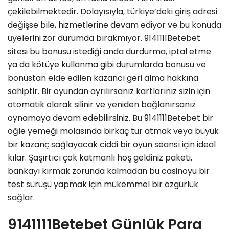
çekilebilmektedir. Dolayısıyla, türkiye’deki giriş adresi
değişse bile, hizmetlerine devam ediyor ve bu konuda
üyelerini zor durumda bırakmıyor. 9141111Betebet
sitesi bu bonusu istediği anda durdurma, iptal etme
ya da kötüye kullanma gibi durumlarda bonusu ve
bonustan elde edilen kazancı geri alma hakkına
sahiptir. Bir oyundan ayrılırsanız kartlarınız sizin için
otomatik olarak silinir ve yeniden bağlanırsanız
oynamaya devam edebilirsiniz. Bu 9141111Betebet bir
öğle yemeği molasında birkaç tur atmak veya büyük
bir kazanç sağlayacak ciddi bir oyun seansı için ideal
kılar. Şaşırtıcı çok katmanlı hoş geldiniz paketi,
bankayı kırmak zorunda kalmadan bu casinoyu bir
test sürüşü yapmak için mükemmel bir özgürlük
sağlar.
9141111Betebet Günlük Para