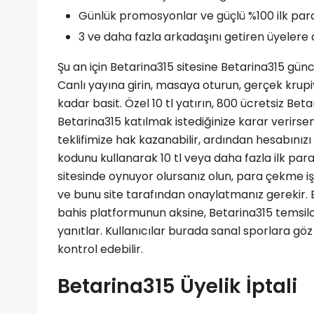
Günlük promosyonlar ve güçlü %100 ilk pa
3 ve daha fazla arkadaşını getiren üyelere
Şu an için Betarina315 sitesine Betarina315 güncel
Canlı yayına girin, masaya oturun, gerçek krupiy
kadar basit. Özel 10 tl yatırın, 800 ücretsiz Bet
Betarina315 katılmak istediğinize karar verirs
teklifimize hak kazanabilir, ardından hesabınız
kodunu kullanarak 10 tl veya daha fazla ilk par
sitesinde oynuyor olursanız olun, para çekme iş
ve bunu site tarafından onaylatmanız gerekir. E
bahis platformunun aksine, Betarina315 temsilcil
yanıtlar. Kullanıcılar burada sanal sporlara göz 
kontrol edebilir.
Betarina315 Üyelik İptali