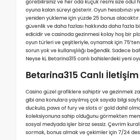
görebilirsiniz ve her oda küçük resmi size ödü
oyuna kalan süreyi gösterir. Oyun hesabınızı 
yeniden yükleme için yüzde 25 bonus alacaktır
güvenlik ve daha fazlası hakkında daha fazla bilg
edicidir ve casinoda gezinmesi kolay hoş bir pl
oyun türleri ve çeşitleriyle, oynamak için 75’ten
sorun yok ve kullanışlılığı beğendik. Sadece b
Neyse ki, Betarina315 canlı bahislerdeki yeni o
Betarina315 Canlı İletişi
Casino güzel grafiklere sahiptir ve gezinmek za
gibi ana konulara yayılmış çok sayıda bilgi sayf
duckula, paws of fury ve slots o’ gold dahil olm
koleksiyonuna sahip olduğunu görmekten memnun
sosyal medyada işler biraz sessiz. Çevrim kur
sormak, bonus almak ve çekimler için 7/24 deste