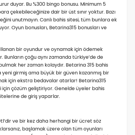
e gurur duyar. Bu %300 bingo bonusu. Minimum 5
para çekebileceğinize dair bir üst sınır yoktur. Bazı
ini unutmayın. Canlı bahis sitesi, tüm bunlara ek
uyor. Oyun bonusları, Betarina315 bonusları ve
ı kullanan bir oyundur ve oynamak için ödemek
ndur. Bunların çoğu aynı zamanda türkiye’de de
 bulmak her zaman kolaydır. Betarina 315 bahis
da yeni girmiş ama büyük bir güven kazanmış bir
ak için ekstra bedavalar atarlar! Betarina315
ri için çözüm geliştiriyor. Genelde üyeler bahis
telerine de giriş yaparlar.
l’dir ve bir kez daha herhangi bir ücret söz
ıklarsanız, başlamak üzere olan tüm oyunları