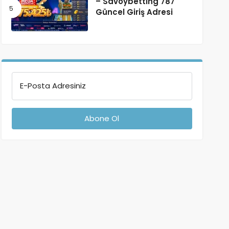
– Savoybetting 787
Güncel Giriş Adresi
E-Posta Adresiniz