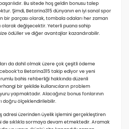
başarılıdır. Bu sitede hoş geldin bonusu talep
tur. Şimdi, Betarina315 dünyanın en iyi sanal spor
nın bir parçası olarak, tombala odaları her zaman
 olarak değişecektir. Yeterli puana sahip
ize ödüller ve diğer avantajlar kazandırabilir.
ları da dahil olmak üzere çok çeşitli ödeme
acebook’ta Betarina315 takip ediyor ve yeni
orumlu bahis rehberliği hakkında düzenli
herhangi bir şekilde kullanıcıların problem
yuru yapmaktadır. Alacağınız bonus fonlarının
 doğru ölçeklendirilebilir.
riş adresi üzerinden üyelik işlemini gerçekleştiren
rini de sıklıkla sormaya devam etmektedir. Aramak