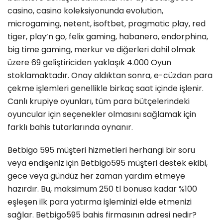
casino, casino koleksiyonunda evolution,
microgaming, netent, isoftbet, pragmatic play, red
tiger, play’n go, felix gaming, habanero, endorphina,
big time gaming, merkur ve diğerleri dahil olmak
üzere 69 geliştiriciden yaklaşık 4.000 Oyun
stoklamaktadır. Onay aldıktan sonra, e-cüzdan para
çekme işlemleri genellikle birkaç saat içinde işlenir.
Canlı krupiye oyunları, tüm para bütçelerindeki
oyuncular için seçenekler olmasını sağlamak için
farklı bahis tutarlarında oynanır.
Betbigo 595 müşteri hizmetleri herhangi bir soru
veya endişeniz için Betbigo595 müşteri destek ekibi,
gece veya gündüz her zaman yardım etmeye
hazırdır. Bu, maksimum 250 tl bonusa kadar %100
eşleşen ilk para yatırma işleminizi elde etmenizi
sağlar. Betbigo595 bahis firmasının adresi nedir?