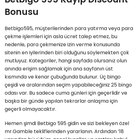
Bonusu
Betbigo595, müşterilerinden para yatırma veya para
çekme işlemleri için asla ücret talep etmez, bu
nedenle, para çekmenize izin verme konusunda
sitenin en iyilerinden biri olduğunu söylemekten çok
mutluyuz. Kategoriler, hangi sayfada olursanız olun
anında erişim sağlamak için ana sayfanın üst
kısmında ve kenar çubuğunda bulunur. Üç bingo
çeşidi ve aralarından seçim yapabileceğiniz 25 bingo
odası var. Bu sadece cuma günleri için geçerlidir ve
başka bir günde yapılan tekrarlar anlaşma için
geçerli olmayacaktır.
Hemen şimdi Betbigo 595 gidin ve sizi bekleyen özel
mr.Gamble tekliflerinden yararlanın. Ardından ’18