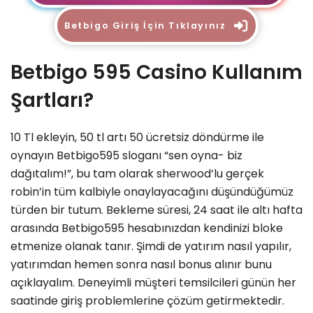
Betbigo Giriş İçin Tıklayınız
Betbigo 595 Casino Kullanım
Şartları?
10 Tl ekleyin, 50 tl artı 50 ücretsiz döndürme ile
oynayın Betbigo595 sloganı “sen oyna- biz
dağıtalım!”, bu tam olarak sherwood’lu gerçek
robin’in tüm kalbiyle onaylayacağını düşündüğümüz
türden bir tutum. Bekleme süresi, 24 saat ile altı hafta
arasında Betbigo595 hesabınızdan kendinizi bloke
etmenize olanak tanır. Şimdi de yatırım nasıl yapılır,
yatırımdan hemen sonra nasıl bonus alınır bunu
açıklayalım. Deneyimli müşteri temsilcileri günün her
saatinde giriş problemlerine çözüm getirmektedir.