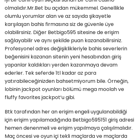
olmalıdır.Mr.Bet bu açıdan mükemmel. Genellikle
olumlu yorumlar alan ve az sayıda şikayetle
karşılaşan bahis firmasına siz de güvenle üye
olabilirsiniz. Diğer Betbigo595 sitesine de erişim
sağlayabilir ve aynı şekilde puan kazanabilirsiniz.
Profesyonel adres değişiklikleriyle bahis severlerin
beğenisini kazanan sitenin yeni hesabından giriş
yapanlar kaldıkları yerden kazanmaya devam
ederler. Tek seferde 1tl kadar az para
yatırabileceğinizden bahsetmiyorum bile. Örneğin,
lobinin jackpot oyunları bölümü mega moolah ve
fluffy favorites jackpot’u gibi.
Btk tarafından her an erişim engeli uygulanabildiği
için erişim yapılamadığında Betbigo595151 giriş adresi
hemen denenmeli ve erişim yapılmaya çalışılmalıdır.
Maç öncesi ve oyun içi tekli maçlarda ve maçlarda