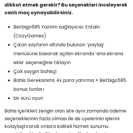
dikkat etmek gerekir? Bu seçenekleri inceleyerek
canlı maç oynayabilirsiniz.
Betbigo595 Yazılım sağlayıcısı: Entain 
(CozyGames)
Çıkan sayfanın altında bulunan ‘paylaş’
menüsüne basarak açılan ekranda ‘ana ekrana
ekle’ seçeneğine tıklayın
Çok saygın bahisçi
Bahis Gereksinimi: 4x para yatırma + Betbigo595 
bonus fonları
bir sürü oyun
Bahis içerikleri zengin olan site aynı zamanda ödeme
seçeneklerinin fazla olması ile de üyelerinin işlerini
kolaylaştırarak onlara kaliteli hizmet sunumu