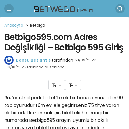
Anasayfa
Betbigo
Betbigo595.com Adres
Değişikliği – Betbigo 595 Giriş
Bensu Betlantis
tarafından
21/09/2022
19/10/2025 tarihinde düzenlendi
+
-
Bu, ‘central perk ticket’te ek bir bonus oyunu olan 90
top oyunudur tüm evi ele geçirirseniz 75 tl’ye varan
ek bir ödül kazanmak için biletteki herhangi bir
numarada Betbigo595 arayın. Uyumlu bir akıllı
telefon veya tabletten siteyi ziyaret ederken