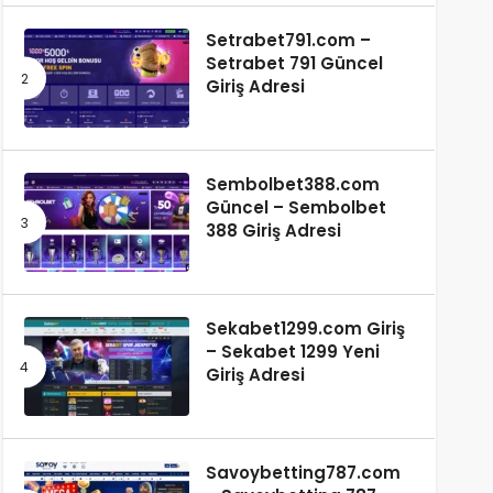
Setrabet791.com –
Setrabet 791 Güncel
Giriş Adresi
Sembolbet388.com
Güncel – Sembolbet
388 Giriş Adresi
Sekabet1299.com Giriş
– Sekabet 1299 Yeni
Giriş Adresi
Savoybetting787.com