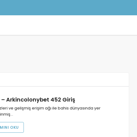
– Arkincolonybet 452 Giriş
leri ve gelişmiş erişim ağı ile bahis dünyasında yer
inmiş…
MINI OKU