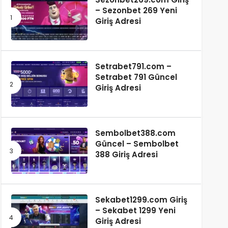
– Sezonbet 269 Yeni
Giriş Adresi
Setrabet791.com –
Setrabet 791 Güncel
Giriş Adresi
Sembolbet388.com
Güncel – Sembolbet
388 Giriş Adresi
Sekabet1299.com Giriş
– Sekabet 1299 Yeni
Giriş Adresi