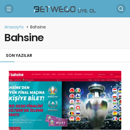
Anasayfa
Bahsine
Bahsine
SON YAZILAR