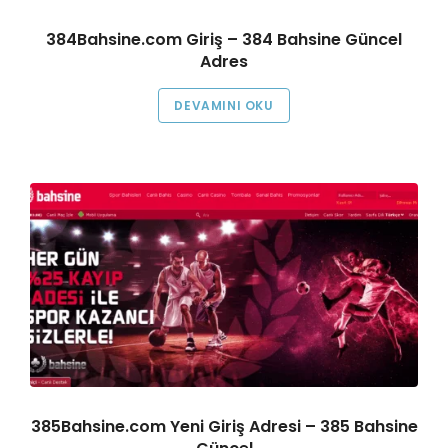
384Bahsine.com Giriş – 384 Bahsine Güncel
Adres
DEVAMINI OKU
385Bahsine.com Yeni Giriş Adresi – 385 Bahsine