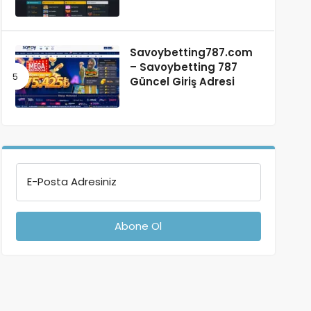
Savoybetting787.com
– Savoybetting 787
Güncel Giriş Adresi
E-Posta Adresiniz