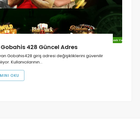
 Gobahis 428 Güncel Adres
yan Gobahis428 giriş adresi değişikliklerini güvenilir
yor. Kullanıcılarının…
MINI OKU