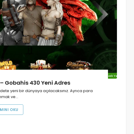
– Gobahis 430 Yeni Adres
dete yeni bir dünyaya açılacaksınız. Ayrıca para
nmak ve…
MINI OKU