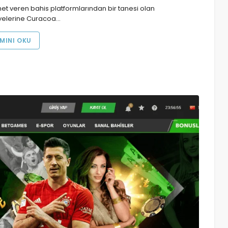
et veren bahis platformlarından bir tanesi olan
yelerine Curacoa…
MINI OKU