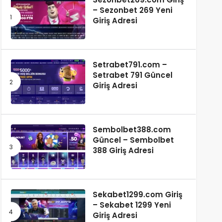
– Sezonbet 269 Yeni
Giriş Adresi
Setrabet791.com –
Setrabet 791 Güncel
Giriş Adresi
Sembolbet388.com
Güncel – Sembolbet
388 Giriş Adresi
Sekabet1299.com Giriş
– Sekabet 1299 Yeni
Giriş Adresi