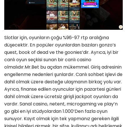
Slotlar için, oyunların çoğu %96-97 rtp aralığına
düşecektir. En popüler oyunlardan bazıları gonzo’s
quest, book of dead ve the goonies’dir. Ayrıca, iyi bir
canlı oyun seçkisi sunan bir canlı casino
olmalıdır.Mr.Bet bu açıdan mükemmel. Giriş adresinin
engellenme nedenleri şunlardır. Canlı sohbet işlevi de
dahil olmak üzere desteğe ulaşmanın birkaç yolu var.
Ayrıca, finanse edilen oyuncular için pazartesi günleri
dahil olmak üzere ücretsiz girişli jackpot oyunları da
vardır. Sanal casino, netent, microgaming ve play’n
go gibi en iyi stüdyolardan 1.000’Den fazla oyun
sunuyor. Kayıt olmak için tek yapmanız gereken ilgili
kişisel bilgileri girmek, bir şifre, kullanıcı adı belirlemek