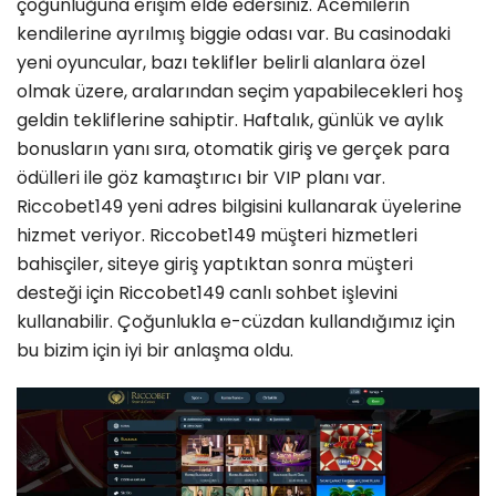
çoğunluğuna erişim elde edersiniz. Acemilerin
kendilerine ayrılmış biggie odası var. Bu casinodaki
yeni oyuncular, bazı teklifler belirli alanlara özel
olmak üzere, aralarından seçim yapabilecekleri hoş
geldin tekliflerine sahiptir. Haftalık, günlük ve aylık
bonusların yanı sıra, otomatik giriş ve gerçek para
ödülleri ile göz kamaştırıcı bir VIP planı var.
Riccobet149 yeni adres bilgisini kullanarak üyelerine
hizmet veriyor. Riccobet149 müşteri hizmetleri
bahisçiler, siteye giriş yaptıktan sonra müşteri
desteği için Riccobet149 canlı sohbet işlevini
kullanabilir. Çoğunlukla e-cüzdan kullandığımız için
bu bizim için iyi bir anlaşma oldu.