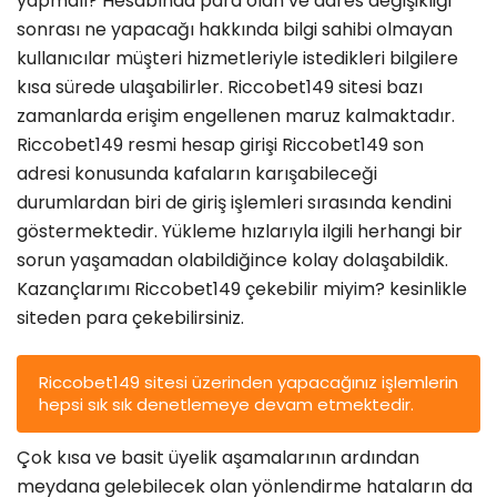
yapmalı? Hesabında para olan ve adres değişikliği
sonrası ne yapacağı hakkında bilgi sahibi olmayan
kullanıcılar müşteri hizmetleriyle istedikleri bilgilere
kısa sürede ulaşabilirler. Riccobet149 sitesi bazı
zamanlarda erişim engellenen maruz kalmaktadır.
Riccobet149 resmi hesap girişi Riccobet149 son
adresi konusunda kafaların karışabileceği
durumlardan biri de giriş işlemleri sırasında kendini
göstermektedir. Yükleme hızlarıyla ilgili herhangi bir
sorun yaşamadan olabildiğince kolay dolaşabildik.
Kazançlarımı Riccobet149 çekebilir miyim? kesinlikle
siteden para çekebilirsiniz.
Riccobet149 sitesi üzerinden yapacağınız işlemlerin
hepsi sık sık denetlemeye devam etmektedir.
Çok kısa ve basit üyelik aşamalarının ardından
meydana gelebilecek olan yönlendirme hataların da