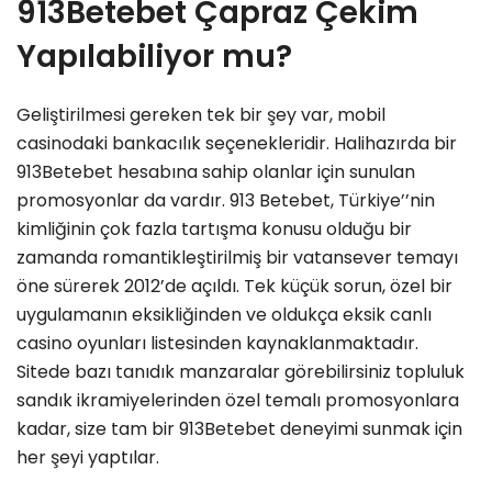
913Betebet Çapraz Çekim
Yapılabiliyor mu?
Geliştirilmesi gereken tek bir şey var, mobil
casinodaki bankacılık seçenekleridir. Halihazırda bir
913Betebet hesabına sahip olanlar için sunulan
promosyonlar da vardır. 913 Betebet, Türkiye’’nin
kimliğinin çok fazla tartışma konusu olduğu bir
zamanda romantikleştirilmiş bir vatansever temayı
öne sürerek 2012’de açıldı. Tek küçük sorun, özel bir
uygulamanın eksikliğinden ve oldukça eksik canlı
casino oyunları listesinden kaynaklanmaktadır.
Sitede bazı tanıdık manzaralar görebilirsiniz topluluk
sandık ikramiyelerinden özel temalı promosyonlara
kadar, size tam bir 913Betebet deneyimi sunmak için
her şeyi yaptılar.