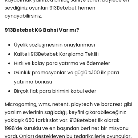
sevdiğiniz oyunları 913Betebet hemen
oynayabilirsiniz.
913Betebet KG Bahsi Var mı?
Üyelik sözleşmesinin onaylanması
Kaliteli 913Betebet Karşılama Teklifi
Hızlı ve kolay para yatırma ve ödemeler
Günlük promosyonlar ve güçlü %100 ilk para
yatırma bonusu
Birçok fiat para birimini kabul eder
Microgaming, wms, netent, playtech ve barcrest gibi
yazılım evlerinin sağladığı, keyfini çıkarabileceğiniz
yaklaşık 650 farklı slot var. 913Betebet ilk olarak
1998’de kuruldu ve en başından beri net bir misyonu
vardı. Onları destekleyen bu tedarikçilerle oyuncular,