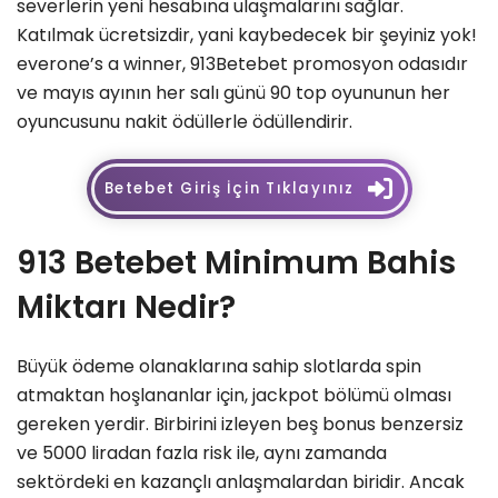
severlerin yeni hesabına ulaşmalarını sağlar.
Katılmak ücretsizdir, yani kaybedecek bir şeyiniz yok!
everone’s a winner, 913Betebet promosyon odasıdır
ve mayıs ayının her salı günü 90 top oyununun her
oyuncusunu nakit ödüllerle ödüllendirir.
Betebet Giriş İçin Tıklayınız
913 Betebet Minimum Bahis
Miktarı Nedir?
Büyük ödeme olanaklarına sahip slotlarda spin
atmaktan hoşlananlar için, jackpot bölümü olması
gereken yerdir. Birbirini izleyen beş bonus benzersiz
ve 5000 liradan fazla risk ile, aynı zamanda
sektördeki en kazançlı anlaşmalardan biridir. Ancak