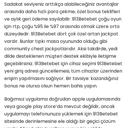
Sadakat seviyeniz arttıkça alabileceğiniz avantajlar
arasında daha hızlı para çekme, özel bonus teklifleri
ve aylık geri ödeme sayılabilir. 913Betebet çoğu oyun
için rtp, çoğu %95 ile %97 arasında olmak üzere orta
düzeydedir. 913Betebet dört çok özel artan jackpot
vardır. Bunlar tıpkı masa oyununda olduğu gibi
community chest jackpotlarıdır. Aksi takdirde, yedi
dilde desteklenen müşteri destek ekibiyle iletişime
geçebilirsiniz. 913Betebet için cihaz seçimi 913Betebet
yeni giriş adresi güncellemesi, tüm cihazlar üzerinden
erişim yapılmasını sağlıyor. Bir tavsiye: kazandığınız
bonus ne olursa olsun hemen bahis yapın.
Bağımsız uygulama doğrudan apple uygulamasında
veya google play store’da mevcut değildir, ancak
uygulamayı telefonunuza yüklemek için 913Betebet
sitesinde derinlemesine ele aldığı bir geçici çözüm