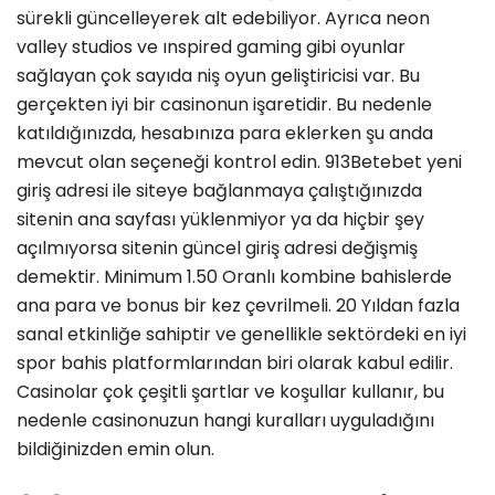
sürekli güncelleyerek alt edebiliyor. Ayrıca neon
valley studios ve ınspired gaming gibi oyunlar
sağlayan çok sayıda niş oyun geliştiricisi var. Bu
gerçekten iyi bir casinonun işaretidir. Bu nedenle
katıldığınızda, hesabınıza para eklerken şu anda
mevcut olan seçeneği kontrol edin. 913Betebet yeni
giriş adresi ile siteye bağlanmaya çalıştığınızda
sitenin ana sayfası yüklenmiyor ya da hiçbir şey
açılmıyorsa sitenin güncel giriş adresi değişmiş
demektir. Minimum 1.50 Oranlı kombine bahislerde
ana para ve bonus bir kez çevrilmeli. 20 Yıldan fazla
sanal etkinliğe sahiptir ve genellikle sektördeki en iyi
spor bahis platformlarından biri olarak kabul edilir.
Casinolar çok çeşitli şartlar ve koşullar kullanır, bu
nedenle casinonuzun hangi kuralları uyguladığını
bildiğinizden emin olun.