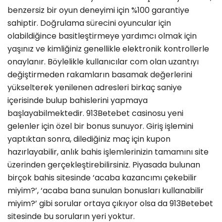
benzersiz bir oyun deneyimi için %100 garantiye
sahiptir. Doğrulama sürecini oyuncular için
olabildiğince basitleştirmeye yardımcı olmak için
yaşınız ve kimliğiniz genellikle elektronik kontrollerle
onaylanır. Böylelikle kullanıcılar com olan uzantıyı
değiştirmeden rakamların basamak değerlerini
yükselterek yenilenen adresleri birkaç saniye
içerisinde bulup bahislerini yapmaya
başlayabilmektedir. 913Betebet casinosu yeni
gelenler için özel bir bonus sunuyor. Giriş işlemini
yaptıktan sonra, dilediğiniz maç için kupon
hazırlayabilir, anlık bahis işlemlerinizin tamamını site
üzerinden gerçekleştirebilirsiniz. Piyasada bulunan
birçok bahis sitesinde ‘acaba kazancımı çekebilir
miyim?’, ‘acaba bana sunulan bonusları kullanabilir
miyim?’ gibi sorular ortaya çıkıyor olsa da 913Betebet
sitesinde bu soruların yeri yoktur.