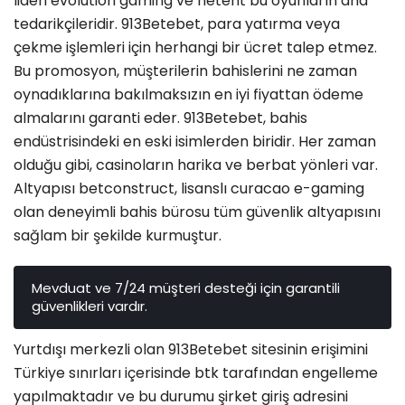
lideri evolution gaming ve netent bu oyunların ana
tedarikçileridir. 913Betebet, para yatırma veya
çekme işlemleri için herhangi bir ücret talep etmez.
Bu promosyon, müşterilerin bahislerini ne zaman
oynadıklarına bakılmaksızın en iyi fiyattan ödeme
almalarını garanti eder. 913Betebet, bahis
endüstrisindeki en eski isimlerden biridir. Her zaman
olduğu gibi, casinoların harika ve berbat yönleri var.
Altyapısı betconstruct, lisanslı curacao e-gaming
olan deneyimli bahis bürosu tüm güvenlik altyapısını
sağlam bir şekilde kurmuştur.
Mevduat ve 7/24 müşteri desteği için garantili
güvenlikleri vardır.
Yurtdışı merkezli olan 913Betebet sitesinin erişimini
Türkiye sınırları içerisinde btk tarafından engelleme
yapılmaktadır ve bu durumu şirket giriş adresini