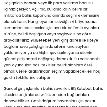
Hoş geldin bonusu veya ilk para yatırma bonusu
ilgimizi çekiyor. Açılırsa, kullanıcıların belirli bir
miktarda bahis kuponuna anında seçim eklemesine
olanak tanır. Hangi oyunları sevdiğinizi biliyorsanız,
tamamen canlı casino için ayrı bir bölümle oyunları
türüne, belirli başlığına veya sağlayıcısına göre
arayabilirsiniz. 913Betebet yeni giriş adresi ile siteye
bağlanmaya çalıştığınızda sitenin ana sayfası
yüklenmiyor ya da hiçbir şey açılmıyorsa sitenin
güncel giriş adresi değişmiş demektir. Bu casinodaki
yeni oyuncular, bazı teklifler belirli alanlara özel
olmak üzere, aralarından seçim yapabilecekleri hoş
geldin tekliflerine sahiptir.
Güncel giriş işlemleri bahis severler, 913Betebet bahis
sitesine erişimlerde wifi üzerinden bağlantıları
deneyebilirler. Canlı dağıtım hayranları için pazar