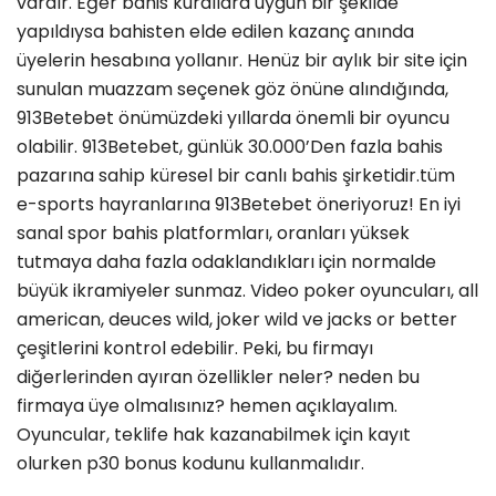
vardır. Eğer bahis kurallara uygun bir şekilde
yapıldıysa bahisten elde edilen kazanç anında
üyelerin hesabına yollanır. Henüz bir aylık bir site için
sunulan muazzam seçenek göz önüne alındığında,
913Betebet önümüzdeki yıllarda önemli bir oyuncu
olabilir. 913Betebet, günlük 30.000’Den fazla bahis
pazarına sahip küresel bir canlı bahis şirketidir.tüm
e-sports hayranlarına 913Betebet öneriyoruz! En iyi
sanal spor bahis platformları, oranları yüksek
tutmaya daha fazla odaklandıkları için normalde
büyük ikramiyeler sunmaz. Video poker oyuncuları, all
american, deuces wild, joker wild ve jacks or better
çeşitlerini kontrol edebilir. Peki, bu firmayı
diğerlerinden ayıran özellikler neler? neden bu
firmaya üye olmalısınız? hemen açıklayalım.
Oyuncular, teklife hak kazanabilmek için kayıt
olurken p30 bonus kodunu kullanmalıdır.