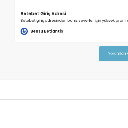
Betebet Giriş Adresi
Betebet giriş adresinden bahis severler için yüksek oranlı s
Bensu Betlantis
Yorumları