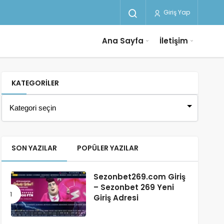
Giriş Yap
Ana Sayfa
İletişim
KATEGORILER
SON YAZILAR
POPÜLER YAZILAR
Sezonbet269.com Giriş
– Sezonbet 269 Yeni
Giriş Adresi