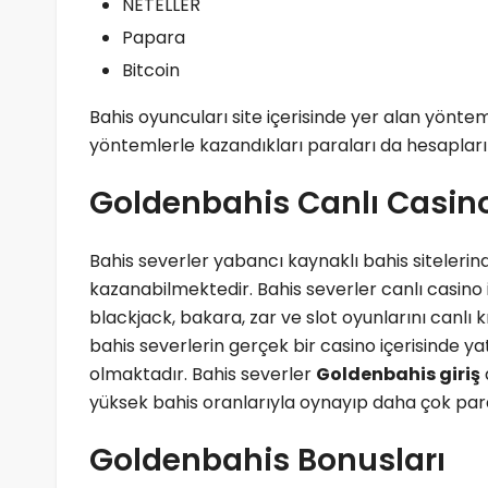
NETELLER
Papara
Bitcoin
Bahis oyuncuları site içerisinde yer alan yönt
yöntemlerle kazandıkları paraları da hesaplar
Goldenbahis Canlı Casin
Bahis severler yabancı kaynaklı bahis siteleri
kazanabilmektedir. Bahis severler canlı casino 
blackjack, bakara, zar ve slot oyunlarını canlı
bahis severlerin gerçek bir casino içerisinde 
olmaktadır. Bahis severler
Goldenbahis giriş
yüksek bahis oranlarıyla oynayıp daha çok par
Goldenbahis Bonusları