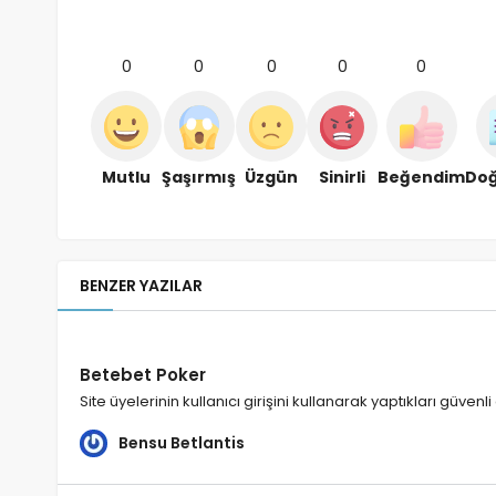
0
0
0
0
0
Mutlu
Şaşırmış
Üzgün
Sinirli
Beğendim
Doğ
BENZER YAZILAR
Betebet Poker
Site üyelerinin kullanıcı girişini kullanarak yaptıkları güv
Bensu Betlantis