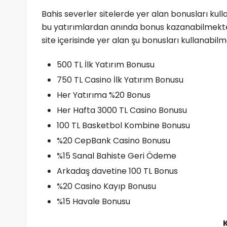
Bahis severler sitelerde yer alan bonusları kul
bu yatırımlardan anında bonus kazanabilmekt
site içerisinde yer alan şu bonusları kullanabilm
500 TL İlk Yatırım Bonusu
750 TL Casino İlk Yatırım Bonusu
Her Yatırıma %20 Bonus
Her Hafta 3000 TL Casino Bonusu
100 TL Basketbol Kombine Bonusu
%20 CepBank Casino Bonusu
%15 Sanal Bahiste Geri Ödeme
Arkadaş davetine 100 TL Bonus
%20 Casino Kayıp Bonusu
%15 Havale Bonusu