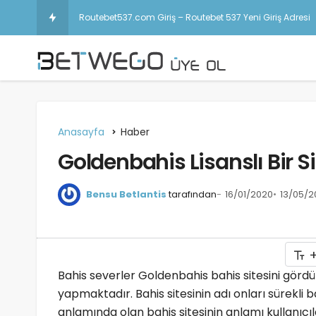
Routebet537.com Giriş – Routebet 537 Yeni Giriş Adresi
Anasayfa
Haber
Goldenbahis Lisanslı Bir Si
Bensu Betlantis
tarafından
16/01/2020
13/05/2
Bahis severler Goldenbahis bahis sitesini gördü
yapmaktadır. Bahis sitesinin adı onları sürekli
anlamında olan bahis sitesinin anlamı kullanıcıl